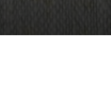
Продолжительност
для освоения набойк