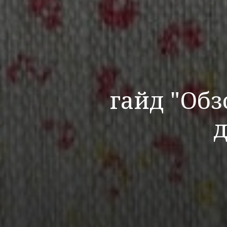
гайд "Обз
д