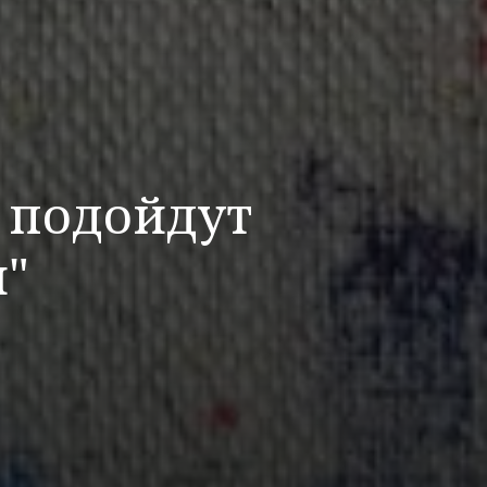
е подойдут
и"