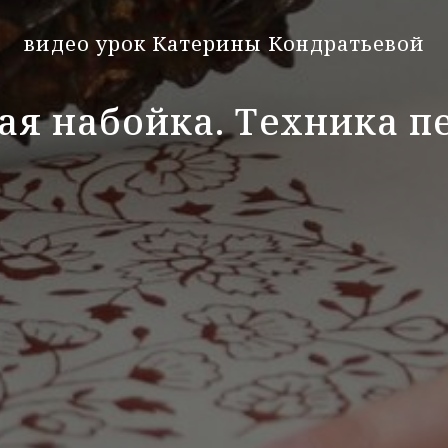
видео урок Катерины Кондратьевой
ая набойка. Техника п