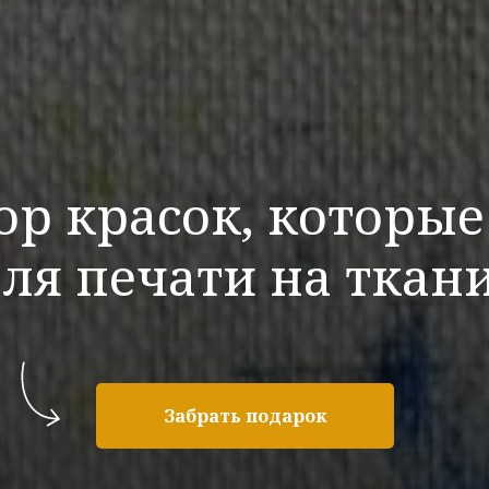
ор красок, которы
ля печати на ткан
Забрать подарок