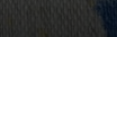
ь видео 40 минут. В нем собраны перв
и. Для продвинутых пользователей мы
онлайн курс от нашей мастерской.