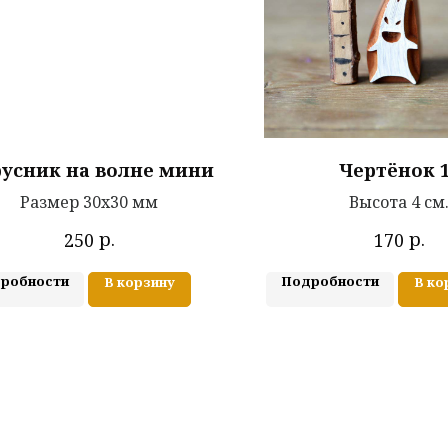
усник на волне мини
Чертёнок 
Размер 30х30 мм
Высота 4 см
р.
р.
250
170
робности
Подробности
В корзину
В ко