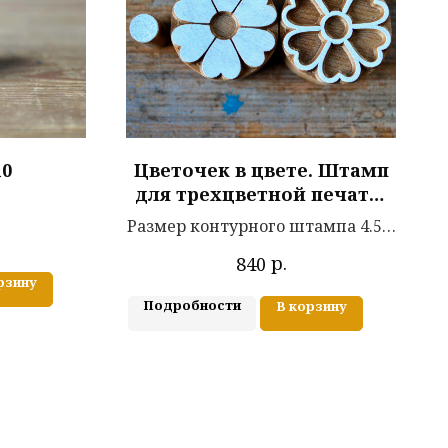
10
Цветочек в цвете. Штамп
для трехцветной печати.
.
Контур и 2 цветки.
Размер контурного штампа 4.5 х
4.5 см
р.
840
рзину
Подробности
В корзину