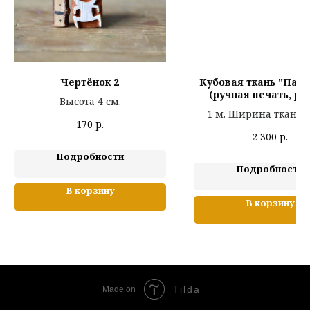
Чертёнок 2
Кубовая ткань "Пар
(ручная печать, ру
Высота 4 см.
крашение в индиго,
1 м. Ширина ткани 
170
р.
2 300
р.
Подробности
Подробности
В корзину
В корзину
Tilda
Made on