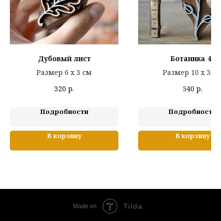
Дубовый лист
Ботаника 40
Размер 6 х 3 см
Размер 10 х 3 с
320
р.
540
р.
Подробности
Подробности
В корзину
В корзину
Tilda
Made on