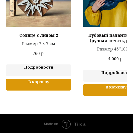
Солнце с лицом 2
Кубовый палантин 
(ручная печать, ру
Размер 7 х 7 см
крашение в индиго,
Размер 46*180 с
760
р.
4 000
р.
Подробности
Подробности
В корзину
В корзину
Tilda
Made on