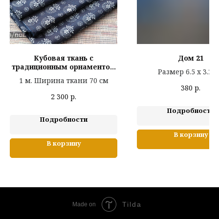
Кубовая ткань с
Дом 21
традиционным орнаментом
Размер 6.5 х 3.2 
(ручная печать, ручное
1 м. Ширина ткани 70 см
крашение в индиго, лен)
380
р.
2 300
р.
Подробности
Подробности
В корзину
В корзину
Tilda
Made on